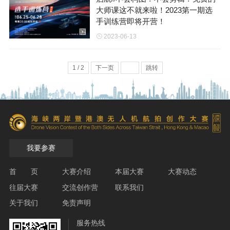
大师课这不就来啦！2023第一期选
手训练营即将开营！
2023-06-13
1 / 2
下一页
跳转
我要参赛
首 页
大赛介绍
本届大赛
大赛动态
往届大赛
交流创作营
联系我们
关于我们
免责声明
服务热线